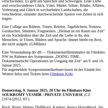
verschwinden. Es geht um Sprechen und Schweigen. Erste Liebe
und verschwundenes Glück. Väter, Mütter, Söhne, Brüder, Affären,
Verletzung und Glück in wechselnden Landschaften, die
verschiedene, einander durchwuchernde Spuren von Zeiten in sich
tragen.
Eine Collage aus Bildern, Tönen, Briefen, Tagebüchern, Notizen,
Geräuschen, Stimmen, Fragmenten. „Heimat ist ein Raum aus Zeit“
ist ein Nachdenken über die Zeit und die Liebe in ihr, den
Menschen, in Tönen, Bildern und Sprache. Immer bleibt ein Rest,
der nicht aufgeht. (GMfilms)
Eine Veranstaltung der dfi — Dokumentarfilminitiative im Filmbüro
NW im Rahmen des Symposiums „DOING TIME.
Dokumentarische Operationen im Umgang mit Zeit“ am 9. und 10.
Januar 2025.
Für angemeldete Symposiumsteilnehmer:innen ist der Eintritt frei.
Weitere Infos und Tickets beim
Filmhaus Köln
Donnerstag, 9. Januar 2025, 20 Uhr im Filmhaus Kino
SOUKROMÝ VESMÍR / PRIVATE UNIVERSE
(CZ
[1974-]2012, 83’)
Buch, Regie: Helena Třeštíková, Kamera: Jessica Horváthová, Jan