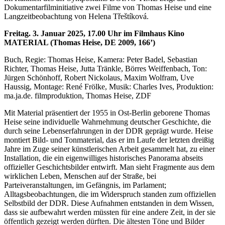
Dokumentarfilminitiative zwei Filme von Thomas Heise und eine
Langzeitbeobachtung von Helena Třeštíková.
Freitag. 3. Januar 2025, 17.00 Uhr im Filmhaus Kino
MATERIAL (Thomas Heise, DE 2009, 166’)
Buch, Regie: Thomas Heise, Kamera: Peter Badel, Sebastian
Richter, Thomas Heise, Jutta Tränkle, Börres Weiffenbach, Ton:
Jürgen Schönhoff, Robert Nickolaus, Maxim Wolfram, Uve
Haussig, Montage: René Frölke, Musik: Charles Ives, Produktion:
ma.ja.de. filmproduktion, Thomas Heise, ZDF
Mit Material präsentiert der 1955 in Ost-Berlin geborene Thomas
Heise seine individuelle Wahrnehmung deutscher Geschichte, die
durch seine Lebenserfahrungen in der DDR geprägt wurde. Heise
montiert Bild- und Tonmaterial, das er im Laufe der letzten dreißig
Jahre im Zuge seiner künstlerischen Arbeit gesammelt hat, zu einer
Installation, die ein eigenwilliges historisches Panorama abseits
offizieller Geschichtsbilder entwirft. Man sieht Fragmente aus dem
wirklichen Leben, Menschen auf der Straße, bei
Parteiveranstaltungen, im Gefängnis, im Parlament;
Alltagsbeobachtungen, die im Widerspruch standen zum offiziellen
Selbstbild der DDR. Diese Aufnahmen entstanden in dem Wissen,
dass sie aufbewahrt werden müssten für eine andere Zeit, in der sie
öffentlich gezeigt werden dürften. Die ältesten Töne und Bilder