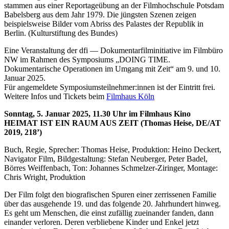
stammen aus einer Reportageübung an der Filmhochschule Potsdam
Babelsberg aus dem Jahr 1979. Die jüngsten Szenen zeigen
beispielsweise Bilder vom Abriss des Palastes der Republik in
Berlin. (Kulturstiftung des Bundes)
Eine Veranstaltung der dfi — Dokumentarfilminitiative im Filmbüro
NW im Rahmen des Symposiums „DOING TIME.
Dokumentarische Operationen im Umgang mit Zeit“ am 9. und 10.
Januar 2025.
Für angemeldete Symposiumsteilnehmer:innen ist der Eintritt frei.
Weitere Infos und Tickets beim
Filmhaus Köln
Sonntag, 5. Januar 2025, 11.30 Uhr im Filmhaus Kino
HEIMAT IST EIN RAUM AUS ZEIT (Thomas Heise, DE/AT
2019, 218’)
Buch, Regie, Sprecher: Thomas Heise, Produktion: Heino Deckert,
Navigator Film, Bildgestaltung: Stefan Neuberger, Peter Badel,
Börres Weiffenbach, Ton: Johannes Schmelzer-Ziringer, Montage:
Chris Wright, Produktion
Der Film folgt den biografischen Spuren einer zerrissenen Familie
über das ausgehende 19. und das folgende 20. Jahrhundert hinweg.
Es geht um Menschen, die einst zufällig zueinander fanden, dann
einander verloren. Deren verbliebene Kinder und Enkel jetzt