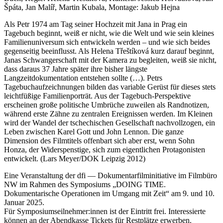
Špáta, Jan Malíř, Martin Kubala, Montage: Jakub Hejna
Als Petr 1974 am Tag seiner Hochzeit mit Jana in Prag ein
Tagebuch beginnt, weiß er nicht, wie die Welt und wie sein kleines
Familienuniversum sich entwickeln werden – und wie sich beides
gegenseitig beeinflusst. Als Helena Třeštíková kurz darauf beginnt,
Janas Schwangerschaft mit der Kamera zu begleiten, weiß sie nicht,
dass daraus 37 Jahre später ihre bisher längste
Langzeitdokumentation entstehen sollte (…). Petrs
Tagebuchaufzeichnungen bilden das variable Gerüst für dieses stets
leichtfüßige Familienporträt. Aus der Tagebuch-Perspektive
erscheinen große politische Umbrüche zuweilen als Randnotizen,
während erste Zähne zu zentralen Ereignissen werden. Im Kleinen
wird der Wandel der tschechischen Gesellschaft nachvollzogen, ein
Leben zwischen Karel Gott und John Lennon. Die ganze
Dimension des Filmtitels offenbart sich aber erst, wenn Sohn
Honza, der Widerspenstige, sich zum eigentlichen Protagonisten
entwickelt. (Lars Meyer/DOK Leipzig 2012)
Eine Veranstaltung der dfi — Dokumentarfilminitiative im Filmbüro
NW im Rahmen des Symposiums „DOING TIME.
Dokumentarische Operationen im Umgang mit Zeit“ am 9. und 10.
Januar 2025.
Für Symposiumseilnehmer:innen ist der Eintritt frei. Interessierte
können an der Abendkasse Tickets für Restplätze erwerben.