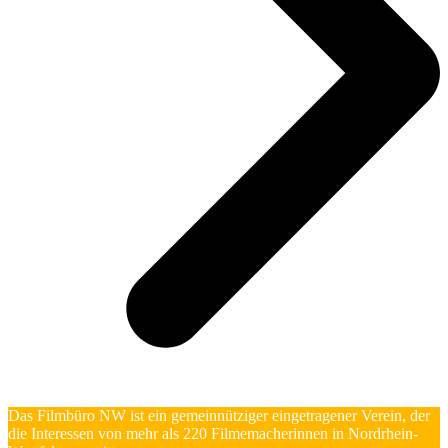
Das Filmbüro NW ist ein gemeinnütziger eingetragener Verein, der
die Interessen von mehr als 220 Filmemacherinnen in Nordrhein-