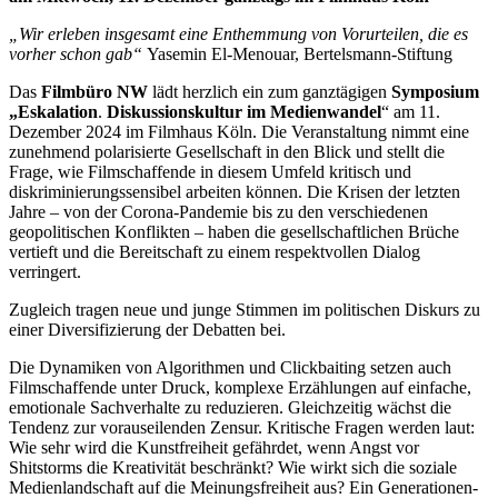
„Wir erleben insgesamt eine Enthemmung von Vorurteilen, die es
vorher schon gab“
Yasemin El-Menouar, Bertelsmann-Stiftung
Das
Filmbüro NW
lädt herzlich ein zum ganztägigen
Symposium
„Eskalation
.
Diskussionskultur im Medienwandel
“ am 11.
Dezember 2024 im Filmhaus Köln. Die Veranstaltung nimmt eine
zunehmend polarisierte Gesellschaft in den Blick und stellt die
Frage, wie Filmschaffende in diesem Umfeld kritisch und
diskriminierungssensibel arbeiten können. Die Krisen der letzten
Jahre – von der Corona-Pandemie bis zu den verschiedenen
geopolitischen Konflikten – haben die gesellschaftlichen Brüche
vertieft und die Bereitschaft zu einem respektvollen Dialog
verringert.
Zugleich tragen neue und junge Stimmen im politischen Diskurs zu
einer Diversifizierung der Debatten bei.
Die Dynamiken von Algorithmen und Clickbaiting setzen auch
Filmschaffende unter Druck, komplexe Erzählungen auf einfache,
emotionale Sachverhalte zu reduzieren. Gleichzeitig wächst die
Tendenz zur vorauseilenden Zensur. Kritische Fragen werden laut:
Wie sehr wird die Kunstfreiheit gefährdet, wenn Angst vor
Shitstorms die Kreativität beschränkt? Wie wirkt sich die soziale
Medienlandschaft auf die Meinungsfreiheit aus? Ein Generationen-