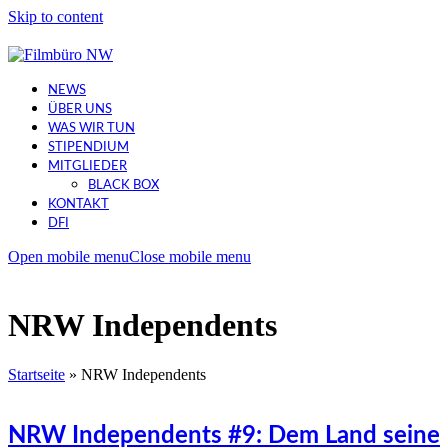
Skip to content
NEWS
ÜBER UNS
WAS WIR TUN
STIPENDIUM
MITGLIEDER
BLACK BOX
KONTAKT
DFI
Open mobile menu
Close mobile menu
NRW Independents
Startseite
»
NRW Independents
NRW Independents #9: Dem Land seine