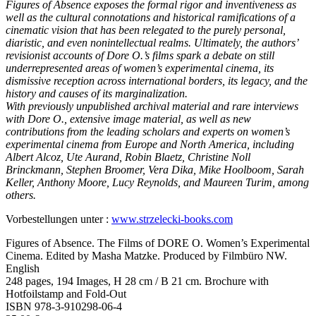
Figures of Absence exposes the formal rigor and inventiveness as
well as the cultural connotations and historical ramifications of a
cinematic vision that has been relegated to the purely personal,
diaristic, and even nonintellectual realms. Ultimately, the authors’
revisionist accounts of Dore O.’s films spark a debate on still
underrepresented areas of women’s experimental cinema, its
dismissive reception across international borders, its legacy, and the
history and causes of its marginalization.
With previously unpublished archival material and rare interviews
with Dore O., extensive image material, as well as new
contributions from the leading scholars and experts on women’s
experimental cinema from Europe and North America, including
Albert Alcoz, Ute Aurand, Robin Blaetz, Christine Noll
Brinckmann, Stephen Broomer, Vera Dika, Mike Hoolboom, Sarah
Keller, Anthony Moore, Lucy Reynolds, and Maureen Turim, among
others.
Vorbestellungen unter :
www.strzelecki-books.com
Figures of Absence. The Films of DORE O. Women’s Experimental
Cinema. Edited by Masha Matzke. Produced by Filmbüro NW.
English
248 pages, 194 Images, H 28 cm / B 21 cm. Brochure with
Hotfoilstamp and Fold-Out
ISBN 978-3-910298-06-4