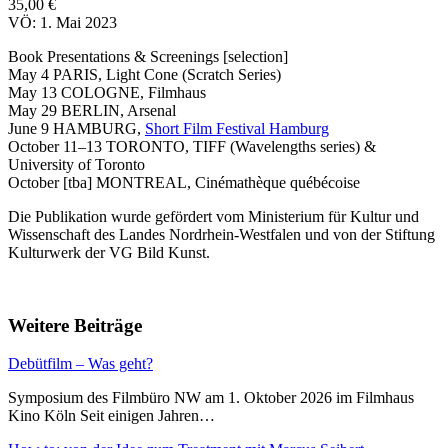
35,00 €
VÖ: 1. Mai 2023
Book Presentations & Screenings
[selection]
May 4
PARIS, Light Cone
(Scratch Series)
May 13
COLOGNE, Filmhaus
May 29
BERLIN, Arsenal
June 9
HAMBURG,
Short Film Festival Hamburg
October 11–13
TORONTO, TIFF (
Wavelengths series)
&
University of Toronto
October [tba]
MONTREAL, Cinémathèque québécoise
Die Publikation wurde gefördert vom Ministerium für Kultur und
Wissenschaft des Landes Nordrhein-Westfalen und von der Stiftung
Kulturwerk der VG Bild Kunst.
Weitere Beiträge
Debütfilm – Was geht?
Symposium des Filmbüro NW am 1. Oktober 2026 im Filmhaus
Kino Köln Seit einigen Jahren…