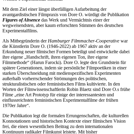
Mit dem Ziel einer längst überfälligen Aufarbeitung der
avantgardistischen Filmpraxis von Dore O. würdigt die Publikation
Figures of Absence
das Werk und Vermächtnis einer der
wegweisendsten, aber kaum erforschten Stimmen des deutschen
Experimentalfilms.
Als Mitbegründerin der
Hamburger Filmmacher-Cooperative
war
die Künstlerin Dore O. (1946-2022) ab 1967 aktiv an der
Erkundung neuer filmischer Formen beteiligt und entwickelte dabei
ihre eigene „Handschrift, ihren eigenen Ton, ihre eigene
Filmmethode“ (Harun Farocki). Dore O. legte den Grundstein für
spätere Generationen, indem sie persönliche Filmpoetiken in einer
starken Überschneidung mit medienspezifischen Experimenten
außerhalb vorherrschender Strömungen des politischen,
strukturalistischen oder feministischen Films kultivierte. In den
Worten der Filmwissenschaftlerin Robin Blaetz sind Dore O.s frühe
Filme „eine Art Prototyp für einige der interessantesten und
einflussreichsten feministischen Experimentalfilme der frühen
1970er Jahre“.
Die Publikation legt die formalen Errungenschaften, die kulturellen
Konnotationen und historischen Kontexte einer filmischen Vision
frei, die einen wesentlichen Beitrag zu dem internationalen
Kontinuum radikaler Filmkunst leistete. Mit bisher