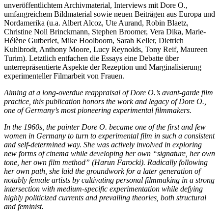
unveröffentlichtem Archivmaterial, Interviews mit Dore O.,
umfangreichem Bildmaterial sowie neuen Beiträgen aus Europa und
Nordamerika (u.a. Albert Alcoz, Ute Aurand, Robin Blaetz,
Christine Noll Brinckmann, Stephen Broomer, Vera Dika, Marie-
Hélène Gutberlet, Mike Hoolboom, Sarah Keller, Dietrich
Kuhlbrodt, Anthony Moore, Lucy Reynolds, Tony Reif, Maureen
Turim). Letztlich entfachen die Essays eine Debatte über
unterrepräsentierte Aspekte der Rezeption und Marginalisierung
experimenteller Filmarbeit von Frauen.
Aiming at a long-overdue reappraisal of Dore O.’s avant-garde film
practice, this publication honors the work and legacy of Dore O.,
one of Germany’s most pioneering experimental filmmakers.
In the 1960s, the painter Dore O. became one of the first and few
women in Germany to turn to experimental film in such a consistent
and self-determined way. She was actively involved in exploring
new forms of cinema while developing her own “signature, her own
tone, her own film method” (Harun Farocki). Radically following
her own path, she laid the groundwork for a later generation of
notably female artists by cultivating personal filmmaking in a strong
intersection with medium-specific experimentation while defying
highly politicized currents and prevailing theories, both structural
and feminist.