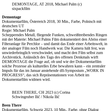
DEMONTAGE, AT 2018, Michael Palm (c)
sixpackfilm
Demontage
Dokumentarfilm, Österreich 2018, 30 Min., Farbe, Polnisch mit
deutschen UT
Regie: Michael Palm
Schepperndes Metall, fliegende Funken, schweißtreibendes Ringen
mit der Materie: Michael Palms Film dokumentiert den Abriss einer
Filteranlage für Perchlor – und damit das Ende einer Arbeitswelt, in
der analoger Film noch Handwerk war. Die Kamera hält fest, was
unwiederbringlich verschwindet, und macht den Film selbst zum
Archivstück. Anlässlich des Tags des offenen Denkmals wirft
DEMONTAGE die Frage auf, ob und wie der Dokumentarfilm
solche Prozesse als kulturelles Erbe bewahren kann – ein zentraler
Impuls für das im Januar anstehende dfi-Symposium „WORK IN
PROGRESS“, das sich Repräsentationen von Arbeit im
Dokumentarfilm widmen wird.
BEEN THERE, CH 2023 (c) Corina
Schwingruber Ilić / Nikola Ilić
Been There
Dokumentarfilm, Schweiz 2023, 10 Min., Farbe, ohne Dialog