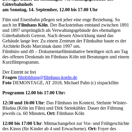
Güterbahnhofs
am Sonntag, 14. September, 12.00 bis 17.00 Uhr
Film und Eisenbahn pflegen seit jeher eine enge Beziehung. So
auch im
Filmhaus Köln
. Der Backsteinbau entstand zwischen 1891
und 1897 ursprünglich als Verwaltungsgebäude des ehemaligen
Güterbahnhofs Gereon. Nach dessen Abwicklung stand das
Gebäude lange leer. Zu einem Zentrum der Filmkultur baute es der
Architekt Bodo Marciniak dann 1997 um.
Filmbüro und dfi – Dokumentarfilminitiative beteiligen sich am Tag
des offenen Denkmals im Filmhaus Köln mit Beratungen und einem
Kurzfilmprogramm.
Der Eintritt ist frei
Fragen
filmbildung@filmhaus-koeln.de
Foto
DEMONTAGE, AT 2018, Michael Palm (c) sixpackfilm
Programm 12.00 bis 17.00 Uhr:
12:30 und 16:00 Uhr
: Das Filmhaus im Kontext, Stefanie Wüster-
Bludau (Köln im Film) und Dirk Steinkühler. Dauer der Führung
jeweils ca. 60 Minuten
. Ort:
Filmhaus Köln
12:00 bis 17:00 Uhr
: Mitmachangebot zur Vor- und Frühgeschichte
des Kinos (für Kinder ab 4 und Erwachsene).
Ort:
Foyer des