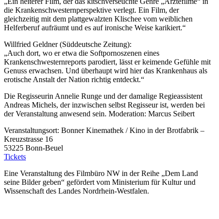
„Ein heiterer Film, der das kitschverseuchte Genre „Ärztefilme“ in
die Krankenschwesternperspektive verlegt. Ein Film, der
gleichzeitig mit dem plattgewalzten Klischee vom weiblichen
Helferberuf aufräumt und es auf ironische Weise karikiert.“
Willfried Geldner (Süddeutsche Zeitung):
„Auch dort, wo er etwa die Softpornoszenen eines
Krankenschwesternreports parodiert, lässt er keimende Gefühle mit
Genuss erwachsen. Und überhaupt wird hier das Krankenhaus als
erotische Anstalt der Nation richtig entdeckt.“
Die Regisseurin Annelie Runge und der damalige Regieassistent
Andreas Michels, der inzwischen selbst Regisseur ist, werden bei
der Veranstaltung anwesend sein. Moderation: Marcus Seibert
Veranstaltungsort: Bonner Kinemathek / Kino in der Brotfabrik –
Kreuzstrasse 16
53225 Bonn-Beuel
Tickets
Eine Veranstaltung des Filmbüro NW in der Reihe „Dem Land
seine Bilder geben“ gefördert vom Ministerium für Kultur und
Wissenschaft des Landes Nordrhein-Westfalen.