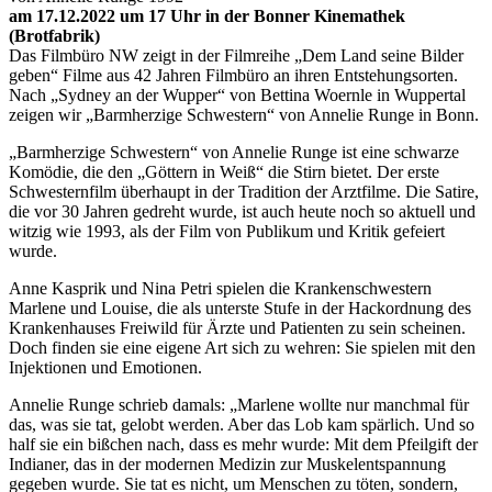
am 17.12.2022 um 17 Uhr in der Bonner Kinemathek
(Brotfabrik)
Das Filmbüro NW zeigt in der Filmreihe „Dem Land seine Bilder
geben“ Filme aus 42 Jahren Filmbüro an ihren Entstehungsorten.
Nach „Sydney an der Wupper“ von Bettina Woernle in Wuppertal
zeigen wir „Barmherzige Schwestern“ von Annelie Runge in Bonn.
„Barmherzige Schwestern“ von Annelie Runge ist eine schwarze
Komödie, die den „Göttern in Weiß“ die Stirn bietet. Der erste
Schwesternfilm überhaupt in der Tradition der Arztfilme. Die Satire,
die vor 30 Jahren gedreht wurde, ist auch heute noch so aktuell und
witzig wie 1993, als der Film von Publikum und Kritik gefeiert
wurde.
Anne Kasprik und Nina Petri spielen die Krankenschwestern
Marlene und Louise, die als unterste Stufe in der Hackordnung des
Krankenhauses Freiwild für Ärzte und Patienten zu sein scheinen.
Doch finden sie eine eigene Art sich zu wehren: Sie spielen mit den
Injektionen und Emotionen.
Annelie Runge schrieb damals: „Marlene wollte nur manchmal für
das, was sie tat, gelobt werden. Aber das Lob kam spärlich. Und so
half sie ein bißchen nach, dass es mehr wurde: Mit dem Pfeilgift der
Indianer, das in der modernen Medizin zur Muskelentspannung
gegeben wurde. Sie tat es nicht, um Menschen zu töten, sondern,