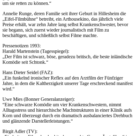
um sie retten zu können.“
Annelie Runge, deren Familie seit ihrer Geburt in Hillesheim die
„Eifel-Filmbühne“ betreibt, ein Arthousekino, das jährlich viele
Preise erhält, war zehn Jahre lang selbst Krankenschwester, bevor
sie begann, sich zuerst wieder journalistisch mit Film zu
beschäftigen, und schließlich selbst Filme machte.
Pressenotizen 1993:
Harald Martenstein (Tagesspiegel):
„Der Film ist schwarz, böse, geradezu britisch, die beste inländische
Komödie seit Schtonk.“
Hans Dieter Seidel (FAZ):
„Ein funkelnd ironischer Reflex auf den Arztfilm der Fünfziger
Jahre, in dem die Kaltherzigkeit unserer Tage erschreckend manifest
wird.“
Uwe Mies (Bonner Generalanzeiger):
“Eine schwarze Komödie um vier Krankenschwestern, nimmt
Alltagsstress und hierarchische Machtstrukturen in einer Klinik aufs
Korn und überzeugt durch ein dramatisch ausbalanciertes Drehbuch
und glänzende Darstellerleistungen.“
Birgit Adler (TV):